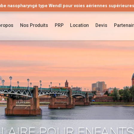
ube nasopharyngé type Wendl pour voies aériennes supérieure
 une alternative à un produit en arrêt de commercialisation ?
Découvrez notre gamme de valves pour cathéters urinaires !
D
propos
Nos Produits
PRP
Location
Devis
Partenai
LAIRE POUR ENFANTS