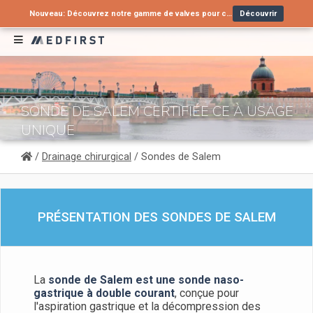
Nouveau: Découvrez notre gamme de valves pour cathéters urinaires !
Découvrir
Vous recherchez une alternative à un produit en arrêt de commercialisation ?
Nouveau : Tube nasopharyngé type Wendl pour voies aériennes supérieures
Contactez-nous
Découvrir
SONDE DE SALEM CERTIFIÉE CE À USAGE
UNIQUE
/
Drainage chirurgical
/ Sondes de Salem
PRÉSENTATION DES SONDES DE SALEM
La
sonde de Salem est une sonde naso-
gastrique à double courant
, conçue pour
l'aspiration gastrique et la décompression des