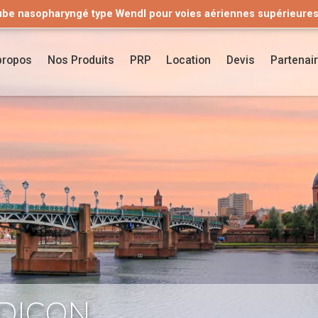
ube nasopharyngé type Wendl pour voies aériennes supérieure
 une alternative à un produit en arrêt de commercialisation ?
Découvrez notre gamme de valves pour cathéters urinaires !
D
propos
Nos Produits
PRP
Location
Devis
Partenai
DICON