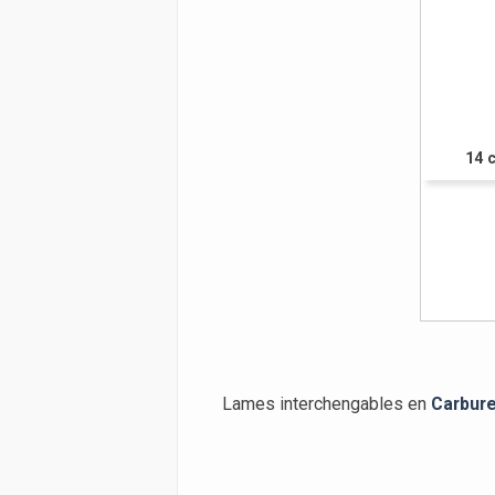
14 c
Lames interchengables en
Carbure