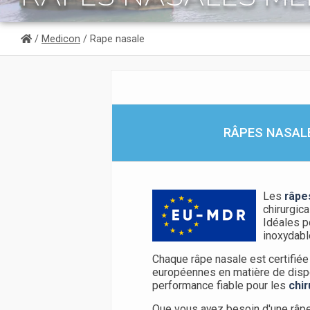
/
Medicon
/ Rape nasale
RÂPES NASALE
Les
râpe
chirurgica
Idéales p
inoxydable
Chaque râpe nasale est certifié
européennes en matière de dispo
performance fiable pour les
chir
Que vous ayez besoin d'une râpe 