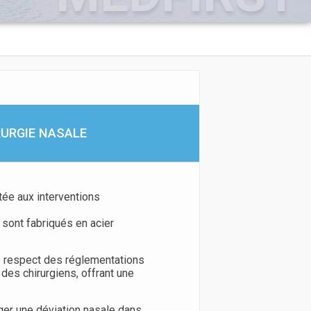
RURGIE NASALE
tée aux interventions
 sont fabriqués en acier
e respect des réglementations
es chirurgiens, offrant une
iger une déviation nasale dans