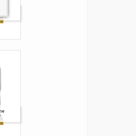
r
ine
r