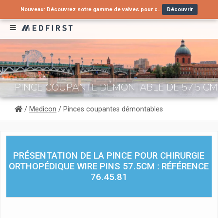
Nouveau: Découvrez notre gamme de valves pour cathéters urinaires !
Découvrir
Vous recherchez une alternative à un produit en arrêt de commercialisation ?
Nouveau : Tube nasopharyngé type Wendl pour voies aériennes supérieures
Contactez-nous
Découvrir
PINCE COUPANTE DÉMONTABLE DE 57.5 CM
/
Medicon
/ Pinces coupantes démontables
PRÉSENTATION DE LA PINCE POUR CHIRURGIE
ORTHOPÉDIQUE WIRE PINS 57.5CM : RÉFÉRENCE
76.45.81