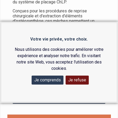
du système de placage ChLP.
Conçues pour les procédures de reprise
chirurgicale et d'extraction d'éléments
d'ostéosynthèse, ces mèches permettent un
perçage précis et maîtrisé lors du dégagement ou
du retrait de vis endommagées ou bloquées.
Votre vie privée, votre choix.
Le tungstène est reconnu pour sa dureté élevée
et sa résistance à l'usure, assurant une
Nous utilisons des cookies pour améliorer votre
performance constante durant l'acte opératoire.
expérience et analyser notre trafic. En visitant
notre site Web, vous acceptez l'utilisation des
cookies.
Je comprends
Je refuse
Demander un devis
Fiche technique