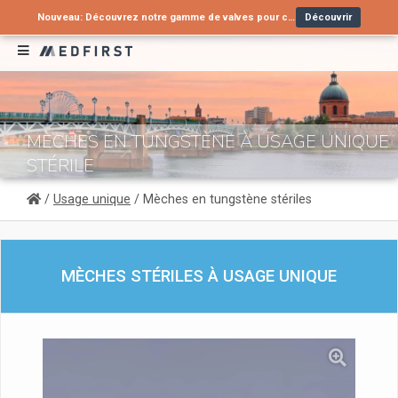
Nouveau: Découvrez notre gamme de valves pour cathéters urinaires !
Découvrir
Vous recherchez une alternative à un produit en arrêt de commercialisation ?
Nouveau : Tube nasopharyngé type Wendl pour voies aériennes supérieures
Contactez-nous
Découvrir
MÈCHES EN TUNGSTÈNE À USAGE UNIQUE
STÉRILE
/
Usage unique
/ Mèches en tungstène stériles
MÈCHES STÉRILES À USAGE UNIQUE