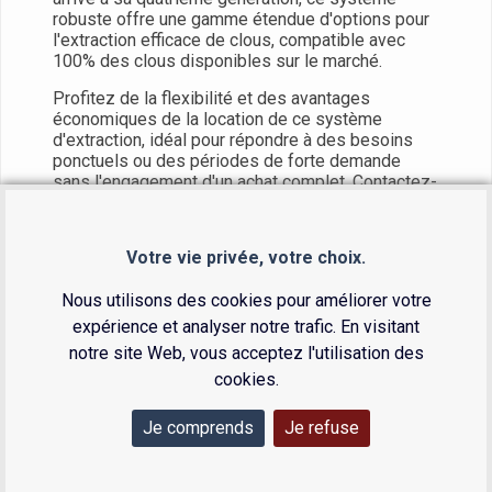
robuste offre une gamme étendue d'options pour
l'extraction efficace de clous, compatible avec
100% des clous disponibles sur le marché.
Profitez de la flexibilité et des avantages
économiques de la location de ce système
d'extraction, idéal pour répondre à des besoins
ponctuels ou des périodes de forte demande
sans l'engagement d'un achat complet. Contactez-
nous pour découvrir les options de location et les
conditions adaptées à vos besoins.
Votre vie privée, votre choix.
Enlever les clous centromédullaires
perforés, solides et cassés
Nous utilisons des cookies pour améliorer votre
Le système complet contient de multiples
expérience et analyser notre trafic. En visitant
options de retrait
notre site Web, vous acceptez l'utilisation des
Minimiser les délais coûteux de recherche
cookies.
d'outils compatibles au bloc opératoire
Je comprends
Je refuse
L'extracteur C-Frame applique une force
d'impact dans l'axe du clou centromédullaire