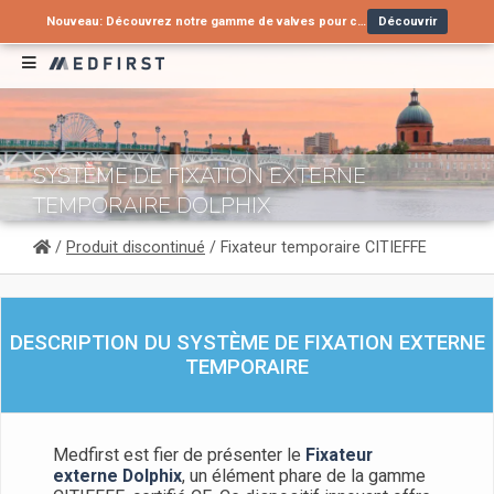
Nouveau: Découvrez notre gamme de valves pour cathéters urinaires !
Découvrir
Vous recherchez une alternative à un produit en arrêt de commercialisation ?
Nouveau : Tube nasopharyngé type Wendl pour voies aériennes supérieures
Contactez-nous
Découvrir
SYSTÈME DE FIXATION EXTERNE
TEMPORAIRE DOLPHIX
/
Produit discontinué
/ Fixateur temporaire CITIEFFE
DESCRIPTION DU SYSTÈME DE FIXATION EXTERNE
TEMPORAIRE
Medfirst est fier de présenter le
Fixateur
externe Dolphix
, un élément phare de la gamme