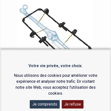
Votre vie privée, votre choix.
Nous utilisons des cookies pour améliorer votre
Clamp avec vis à os standard ø5 mm L. 180-40
expérience et analyser notre trafic. En visitant
mm (4 pcs)
notre site Web, vous acceptez l'utilisation des
Mâchoire pour tige à tige (2 pcs)
cookies.
Tige en U ø12 mm L. 200x300 mm (2 pcs)
Adaptateur à connexion rapide pour vis ø6 mm
(1 pc)
Je comprends
Je refuse
Mèche ø3.2x195 mm (1 pc)