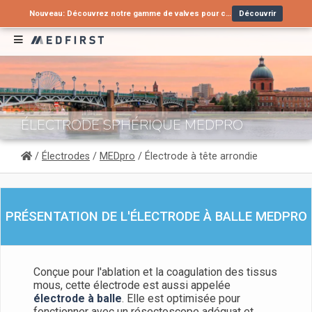
Nouveau: Découvrez notre gamme de valves pour cathéters urinaires !
Découvrir
Vous recherchez une alternative à un produit en arrêt de commercialisation ?
Nouveau : Tube nasopharyngé type Wendl pour voies aériennes supérieures
Contactez-nous
Découvrir
ÉLECTRODE SPHÉRIQUE MEDPRO
/
Électrodes
/
MEDpro
/ Électrode à tête arrondie
PRÉSENTATION DE L'ÉLECTRODE À BALLE MEDPRO
Conçue pour l'ablation et la coagulation des tissus
mous, cette électrode est aussi appelée
électrode à balle
. Elle est optimisée pour
fonctionner avec un résectoscope adéquat et