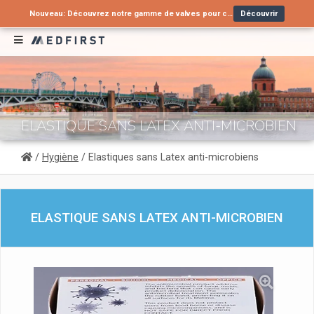
Nouveau: Découvrez notre gamme de valves pour cathéters urinaires !
Découvrir
Vous recherchez une alternative à un produit en arrêt de commercialisation ?
Nouveau : Tube nasopharyngé type Wendl pour voies aériennes supérieures
Contactez-nous
Découvrir
ELASTIQUE SANS LATEX ANTI-MICROBIEN
/
Hygiène
/ Elastiques sans Latex anti-microbiens
ELASTIQUE SANS LATEX ANTI-MICROBIEN