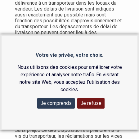
délivrance à un transporteur dans les locaux du
vendeur. Les délais de livraison sont indiqués
aussi exactement que possible mais sont
fonction des possibilités d'approvisionnement et
du transporteur. Les dépassements de délai de
livraison ne peuvent donner lieu à des
dommages-intérêts, à retenue ni à annulation de
commande en cours. En toute hypothèse, la
livraison dans les délais ne peut intervenir que si
Votre vie privée, votre choix.
l'acheteur est à jour de ses obligations envers le
vendeur, quel qu'en soit la cause. Les produits
Nous utilisons des cookies pour améliorer votre
sont livrables port en sus ou contre
remboursement en lieu convenu ; dans tous les
expérience et analyser notre trafic. En visitant
cas, ils voyagent aux risques et périls du
notre site Web, vous acceptez l'utilisation des
destinataire auquel il appartient en cas d'avaries
cookies.
ou de manquants de faire toutes contestations
nécessaires et de confirmer ses réserves dans
les formes et les délais prévus à l'article L 133.3
Je comprends
Je refuse
du Code de Commerce.
Réception
Sans préjudice des dispositions à prendre vis-à-
vis du transporteur, les réclamations sur les vices