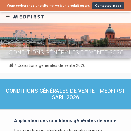
Vous recherchez une alternative à un produit en arrêt de commercialisation ?
Contactez-nous
Nouveau : Tube nasopharyngé type Wendl pour voies aériennes supérieures
Nouveau: Découvrez notre gamme de valves pour cathéters urinaires !
Découvrir
Découvrir
CONDITIONS GÉNÉRALES DE VENTE 2026
/ Conditions générales de vente 2026
CONDITIONS GÉNÉRALES DE VENTE - MEDFIRST
SARL 2026
Application des conditions générales de vente
Les conditions générales de vente ci-après