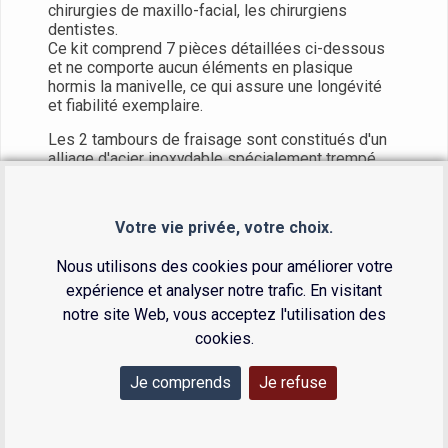
chirurgies de maxillo-facial, les chirurgiens
dentistes.
Ce kit comprend 7 pièces détaillées ci-dessous
et ne comporte aucun éléments en plasique
hormis la manivelle, ce qui assure une longévité
et fiabilité exemplaire.
Les 2 tambours de fraisage sont constitués d'un
alliage d'acier inoxydable spécialement trempé,
ce qui minimise l'usure même en cas d'utilisation
fréquente.
Votre vie privée, votre choix.
Le broyeur Noviomagus est conçu pour fraiser
desmorceaux d'os, par exemple de la mandibule,
Nous utilisons des cookies pour améliorer votre
en plus petit copeaux d'os.
expérience et analyser notre trafic. En visitant
notre site Web, vous acceptez l'utilisation des
cookies.
CE KIT DE BROYEUR COMPREND:
Je comprends
Je refuse
Vous avez la possibilité d'acheter des
éléments du kit à l'unité.