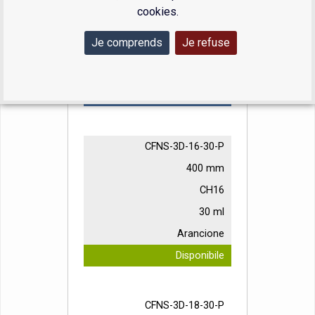
Dimensione del palloncino
cookies.
Je comprends
Je refuse
Colore
Disponibilità
CFNS-3D-16-30-P
400 mm
CH16
30 ml
Arancione
Disponibile
CFNS-3D-18-30-P