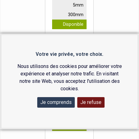
5mm
300mm
Disponible
2010-0406
Votre vie privée, votre choix.
6mm
300mm
Nous utilisons des cookies pour améliorer votre
expérience et analyser notre trafic. En visitant
Disponible
notre site Web, vous acceptez l'utilisation des
cookies.
2010-0408
Je comprends
Je refuse
8mm
300mm
Disponible