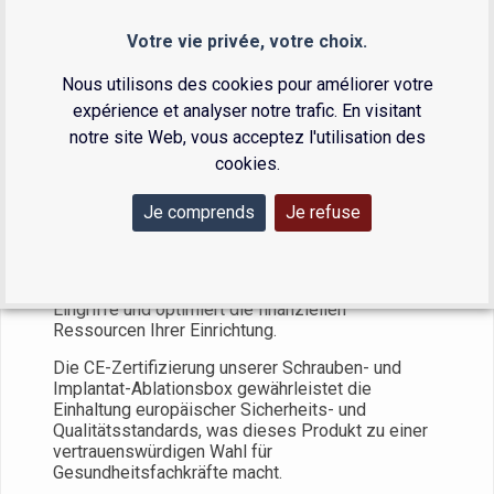
Votre vie privée, votre choix.
Nous utilisons des cookies pour améliorer votre
Mit der Wahl unseres Implantat-Extraktionskits
expérience et analyser notre trafic. En visitant
profitieren Sie nicht nur von einem
notre site Web, vous acceptez l'utilisation des
unverzichtbaren Werkzeug für Ihre Verfahren,
sondern auch von einer kosteneffektiven Lösung.
cookies.
Dieser zweistufige Koffer reduziert die
Notwendigkeit, mehrere spezifische Kits für jeden
Je comprends
Je refuse
Hersteller zu erwerben und zu verwalten, und
senkt so Ihre Investitions- und Wartungskosten.
Die Universalität unserer Ablationsbox erhöht die
Geschwindigkeit und Effizienz chirurgischer
Eingriffe und optimiert die finanziellen
Ressourcen Ihrer Einrichtung.
Die CE-Zertifizierung unserer Schrauben- und
Implantat-Ablationsbox gewährleistet die
Einhaltung europäischer Sicherheits- und
Qualitätsstandards, was dieses Produkt zu einer
vertrauenswürdigen Wahl für
Gesundheitsfachkräfte macht.