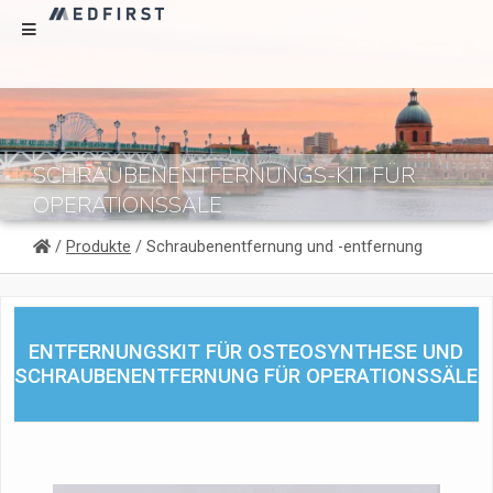
SCHRAUBENENTFERNUNGS-KIT FÜR
OPERATIONSSÄLE
/
Produkte
/ Schraubenentfernung und -entfernung
ENTFERNUNGSKIT FÜR OSTEOSYNTHESE UND
SCHRAUBENENTFERNUNG FÜR OPERATIONSSÄLE